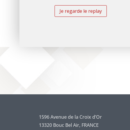
i
o
t
n
i
e
q
*
u
e
d
e
c
o
n
f
i
d
e
n
t
i
a
l
1596 Avenue de la Croix d’Or
i
13320 Bouc Bel Air, FRANCE
t