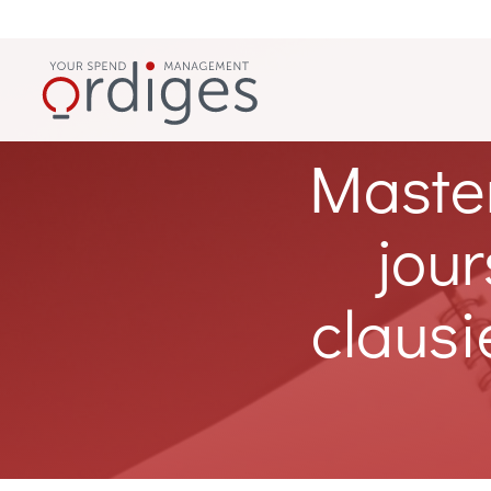
Master
jour
claus