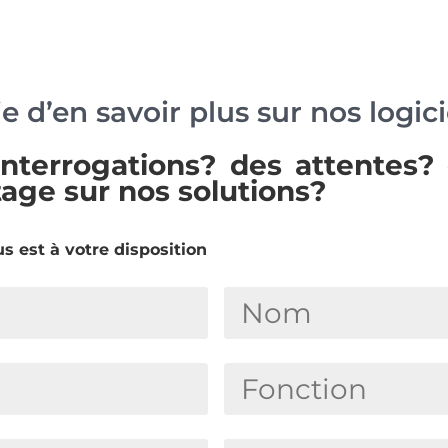
e d’en savoir plus sur nos logici
interrogations? des attentes?
tage sur nos solutions?
s est à votre disposition
N
o
m
F
*
o
n