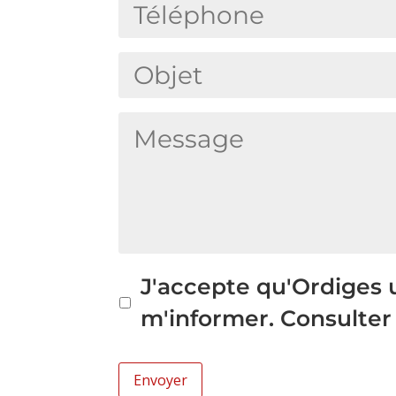
T
m
a
é
*
n
l
O
i
é
b
s
p
M
j
a
h
e
e
t
o
s
t
i
n
s
*
o
e
a
n
P
g
*
J'accepte qu'Ordiges 
*
o
e
m'informer. Consulter
l
*
i