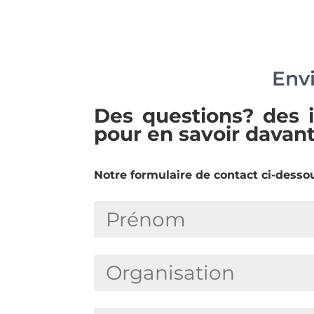
Envi
Des questions? des 
pour en savoir davan
Notre formulaire de contact ci-dessou
P
r
é
O
n
r
o
g