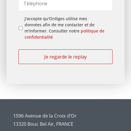
n
i
é
n
*
l
l
*
*
é
P
J'accepte qu'Ordiges utilise mes
p
o
données afin de me contacter et de
h
l
m'informer. Consulter notre
politique de
o
i
confidentialité
n
t
e
i
*
q
u
e
d
e
c
o
n
f
i
d
1596 Avenue de la Croix d’Or
e
n
13320 Bouc Bel Air, FRANCE
t