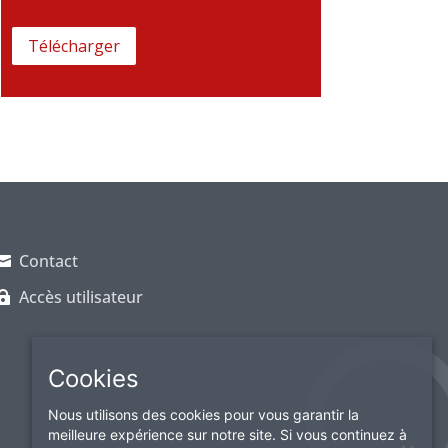
n
i
e
q
*
u
e
d
e
c
o
n
f
i
d
e
Contact
n
Accès utilisateur
t
i
a
l
Cookies
i
t
Nous utilisons des cookies pour vous garantir la
é
meilleure expérience sur notre site. Si vous continuez à
*