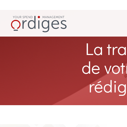
La tr
de vo
rédig