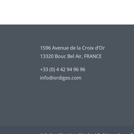
i
d
e
n
t
i
a
l
1596 Avenue de la Croix d’Or
i
13320 Bouc Bel Air, FRANCE
t
é
*
+33 (0) 4 42 94 96 96
info@ordiges.com