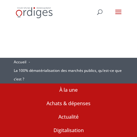
Accueil
La 100% dématérialisation des marchés publics, qu’est-ce que
c’est ?
À la une
Achats & dépenses
Actualité
Digitalisation