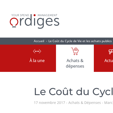
Accueil
Le Coût du Cycle de Vie et les achats publics
À la une
Achats &
Actu
dépenses
Le Coût du Cycl
17 novembre 2017
Achats & Dépenses
March