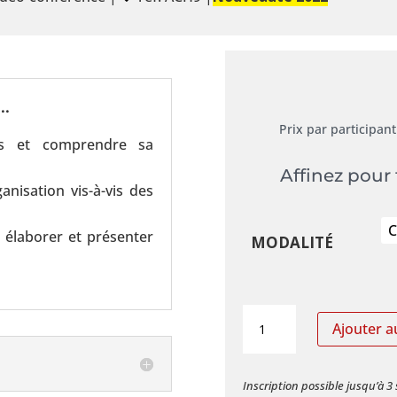
..
Prix par participant
rs et comprendre sa
Affinez pour 
anisation vis-à-vis des
élaborer et présenter
MODALITÉ
quantité
Ajouter a
de
(ACH9)
Inscription possible jusqu’à 
Élaborer