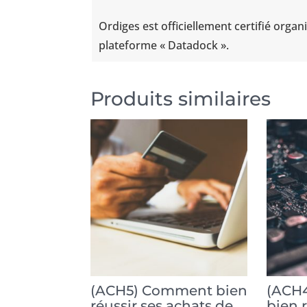
Ordiges est officiellement certifié orga
plateforme « Datadock ».
Produits similaires
(ACH5) Comment bien
(ACH
réussir ses achats de
bien 