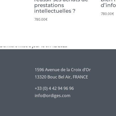
prestations
d’inf
intellectuelles ?
780.00
€
780.00
€
Dernière mise à jour le 07/12/2023
1596 Avenue de la Croix d’Or
13320 Bouc Bel Air, FRANCE
+33 (0) 4 42 94 96 96
info@ordiges.com