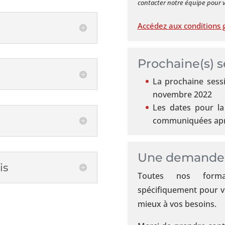
contacter notre équipe pour vo
des
stratégies
Accédez aux conditions 
achats
performantes
Prochaine(s) s
La prochaine sessi
novembre 2022
Les dates pour la
communiquées aprè
Une demande p
is
Toutes nos forma
spécifiquement pour v
mieux à vos besoins.