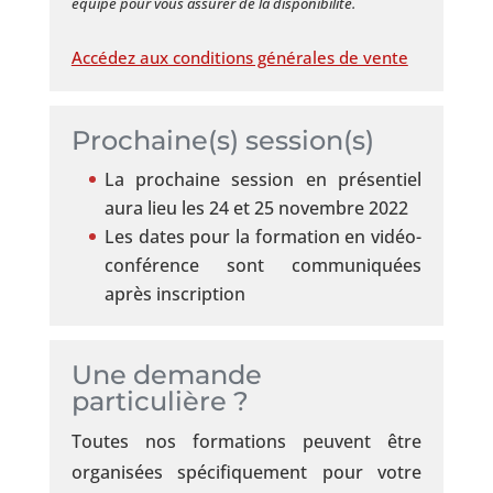
équipe pour vous assurer de la disponibilité.
:
outil
Accédez aux conditions générales de vente
performant
de
Prochaine(s) session(s)
l'acte
La prochaine session en présentiel
d'achat
aura lieu les 24 et 25 novembre 2022
public
Les dates pour la formation en vidéo-
conférence sont communiquées
après inscription
Une demande
particulière ?
Toutes nos formations peuvent être
organisées spécifiquement pour votre