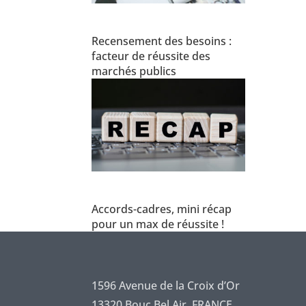
Recensement des besoins :
facteur de réussite des
marchés publics
Accords-cadres, mini récap
pour un max de réussite !
1596 Avenue de la Croix d’Or
13320 Bouc Bel Air, FRANCE