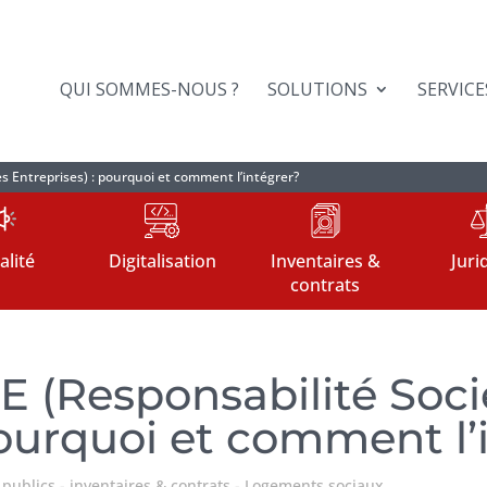
QUI SOMMES-NOUS ?
SOLUTIONS
SERVICE
es Entreprises) : pourquoi et comment l’intégrer?
alité
Digitalisation
Inventaires &
Juri
contrats
SE (Responsabilité Soci
pourquoi et comment l’
publics
inventaires & contrats
Logements sociaux