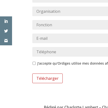
Organisation
*
Fonction
*
E-
mail
*
Téléphone
*
Politique
J'accepte qu'Ordiges utilise mes données a
de
confidentialité
*
Rédigé par Charlotte Lambert – C