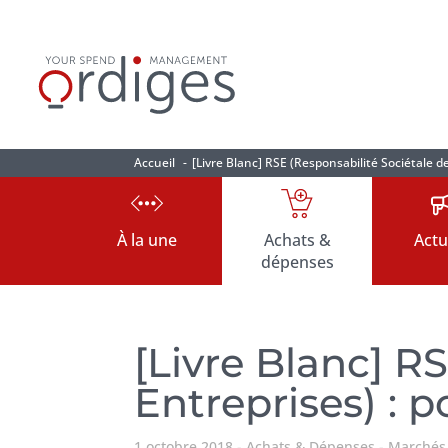
Accueil
[Livre Blanc] RSE (Responsabilité Sociétale d
À la une
Achats &
Actu
dépenses
[Livre Blanc] R
Entreprises) : 
1 octobre 2018
Achats & Dépenses
Marchés 