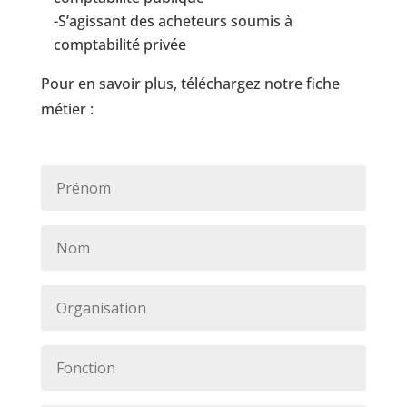
-S’agissant des acheteurs soumis à
comptabilité privée
Pour en savoir plus, téléchargez notre fiche
métier :
P
r
é
n
N
o
o
m
m
*
*
O
r
g
a
F
n
o
i
n
s