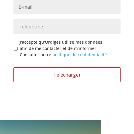
c
E
a
t
-
t
i
m
i
o
a
T
o
n
i
é
n
*
l
l
*
*
é
P
J'accepte qu'Ordiges utilise mes données
p
o
afin de me contacter et de m'informer.
h
l
Consulter notre
politique de confidentialité
o
i
n
t
e
i
*
q
u
e
d
e
c
o
n
f
i