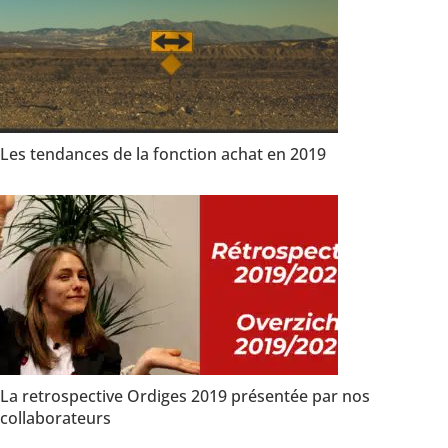
d
e
n
t
i
a
l
i
Les tendances de la fonction achat en 2019
t
é
*
La retrospective Ordiges 2019 présentée par nos
collaborateurs