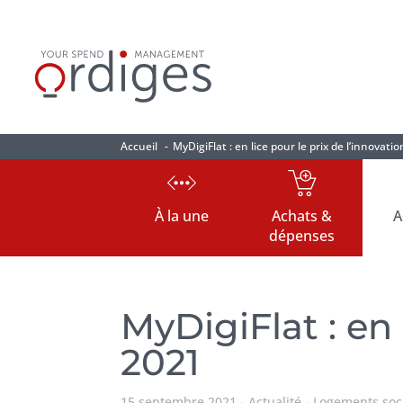
Accueil
MyDigiFlat : en lice pour le prix de l’innovat
À la une
Achats &
A
dépenses
MyDigiFlat : en 
2021
15 septembre 2021
Actualité
Logements soc