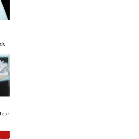
 de
eteur