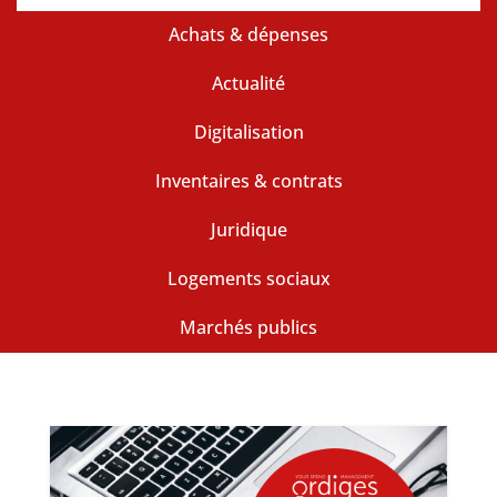
Achats & dépenses
Actualité
Digitalisation
Inventaires & contrats
Juridique
Logements sociaux
Marchés publics